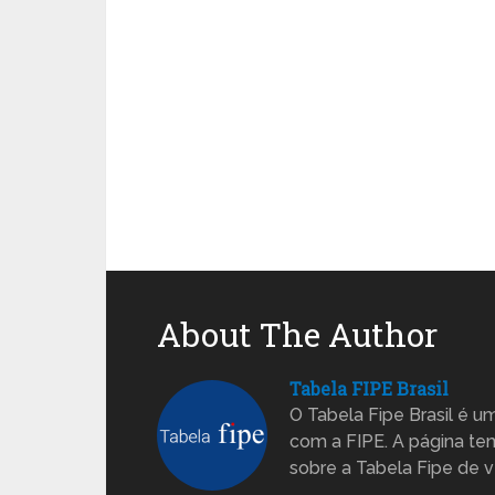
About The Author
Tabela FIPE Brasil
O Tabela Fipe Brasil é um
com a FIPE. A página te
sobre a Tabela Fipe de v